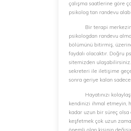
çalışma saatlerine göre çal
psikolog tan randevu alab
Bir terapi merkezin
psikologdan randevu almada
bölümünü bitirmiş, üzerine
faydalı olacaktır. Doğru p
sitemizden ulaşabilirsini
sekreteri ile iletişime ge
sonra geriye kalan sadec
Hayatınızı kolaylaş
kendinizi ihmal etmeyin, 
kadar uzun bir süreç olsa 
keşfetmek çok uzun zaman 
önemli olan kişinin değişi