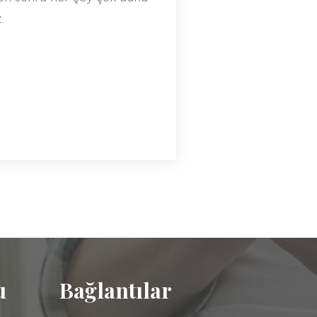
.
u
Bağlantılar