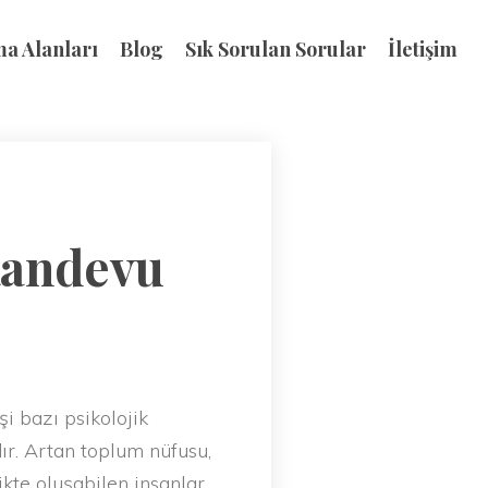
ma Alanları
Blog
Sık Sorulan Sorular
İletişim
Randevu
 bazı psikolojik
r. Artan toplum nüfusu,
likte oluşabilen insanlar