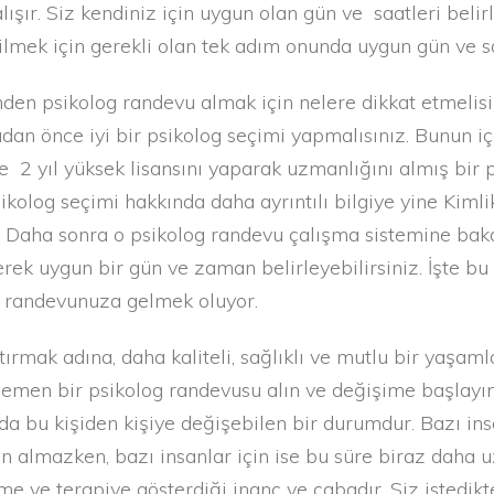
ışır. Siz kendiniz için uygun olan gün ve saatleri belirl
ilmek için gerekli olan tek adım onunda uygun gün ve s
den psikolog randevu almak için nelere dikkat etmelisi
n önce iyi bir psikolog seçimi yapmalısınız. Bunun için
 2 yıl yüksek lisansını yaparak uzmanlığını almış bir p
sikolog seçimi hakkında daha ayrıntılı bilgiye yine Kiml
z. Daha sonra o psikolog randevu çalışma sistemine baka
çerek uygun bir gün ve zaman belirleyebilirsiniz. İşte 
e randevunuza gelmek oluyor.
tırmak adına, daha kaliteli, sağlıklı ve mutlu bir yaşa
hemen bir psikolog randevusu alın ve değişime başlayın
da bu kişiden kişiye değişebilen bir durumdur. Bazı ins
almazken, bazı insanlar için ise bu süre biraz daha u
me ve terapiye gösterdiği inanç ve çabadır. Siz istedik