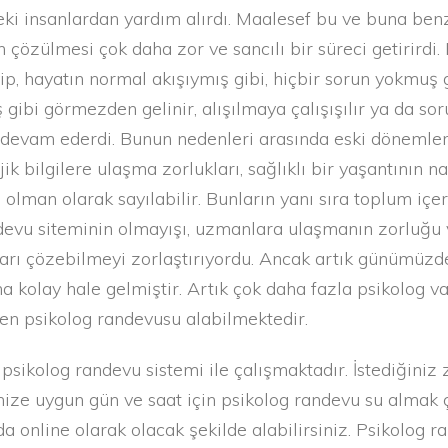
eki insanlardan yardım alırdı. Maalesef bu ve buna ben
çözülmesi çok daha zor ve sancılı bir süreci getirirdi.
ip, hayatın normal akışıymış gibi, hiçbir sorun yokmuş 
gibi görmezden gelinir, alışılmaya çalışışılır ya da sor
devam ederdi. Bunun nedenleri arasında eski dönemler
jik bilgilere ulaşma zorlukları, sağlıklı bir yaşantının na
p olman olarak sayılabilir. Bunların yanı sıra toplum iç
ndevu siteminin olmayışı, uzmanlara ulaşmanın zorluğu
rı çözebilmeyi zorlaştırıyordu. Ancak artık günümüzd
 kolay hale gelmiştir. Artık çok daha fazla psikolog v
den psikolog randevusu alabilmektedir.
ikolog randevu sistemi ile çalışmaktadır. İstediğiniz 
ize uygun gün ve saat için psikolog randevu su almak ç
da online olarak olacak şekilde alabilirsiniz. Psikolog 