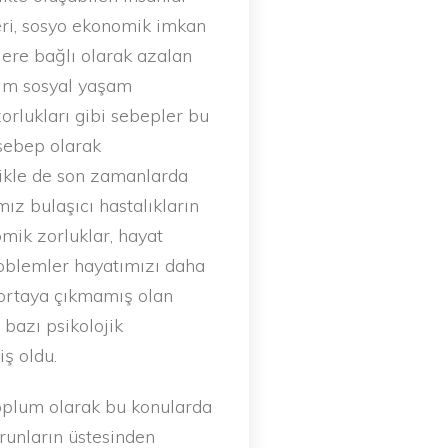
eri, sosyo ekonomik imkan
nlere bağlı olarak azalan
kım sosyal yaşam
zorlukları gibi sebepler bu
sebep olarak
likle de son zamanlarda
ız bulaşıcı hastalıkların
omik zorluklar, hayat
problemler hayatımızı daha
 ortaya çıkmamış olan
 bazı psikolojik
iş oldu.
oplum olarak bu konularda
orunların üstesinden