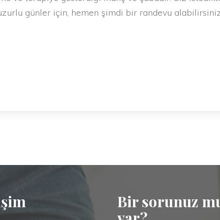
zurlu günler için, hemen şimdi bir randevu alabilirsiniz
işim
Bir sorunuz m
var?