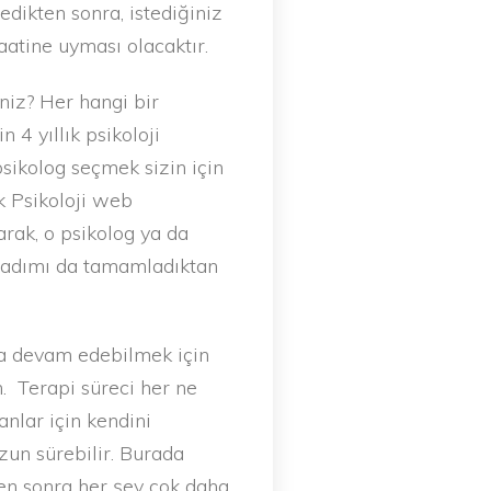
edikten sonra, istediğiniz
aatine uyması olacaktır.
niz? Her hangi bir
 4 yıllık psikoloji
sikolog seçmek sizin için
ik Psikoloji web
rak, o psikolog ya da
bu adımı da tamamladıktan
mla devam edebilmek için
. Terapi süreci her ne
anlar için kendini
zun sürebilir. Burada
ten sonra her şey çok daha