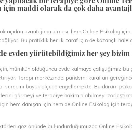
e yapılacak bir terapiye göre Online Te
 için maddi olarak da çok daha avantajl
açıdan avantajının olması, hem Online Psikolog için 
ağlıyor. Bu pratiklik her iki taraf için de kazançlı hale g
e evden yürütebildiğimiz her şey bizim i
n, mümkün olduğunca evde kalmaya çalıştığımız bu gü
etiriyor. Terapi merkezinde, pandemi kuralları gereği
 sürecini büyük ölçüde engellemekte. Bu durum psikolo
klerini görmeyi ve terapiye hakim olabilmeyi zorlaştırm
için hem danışan için hem de Online Psikolog için ter
örleri göz önünde bulundurduğumuzda Online Psikolo