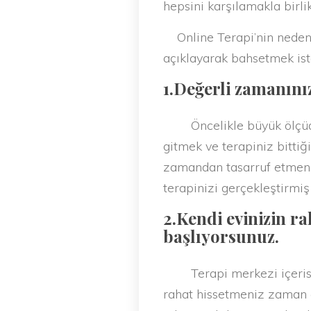
hepsini karşılamakla birli
Online Terapi’nin neden o
açıklayarak bahsetmek is
1.Değerli zamanını
Öncelikle büyük ölçüde z
gitmek ve terapiniz bitti
zamandan tasarruf etmeniz
terapinizi gerçekleştirmi
2.Kendi evinizin ra
başlıyorsunuz.
Terapi merkezi içerisinde
rahat hissetmeniz zaman al