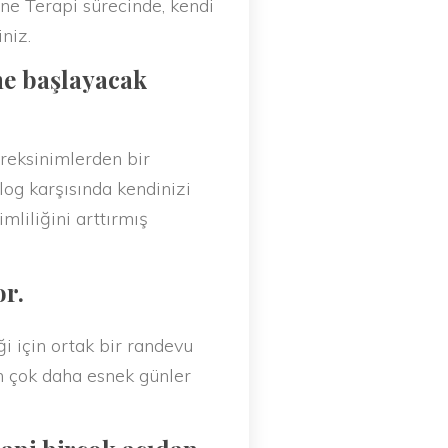
ine Terapi sürecinde, kendi
niz.
ne başlayacak
ereksinimlerden bir
log karşısında kendinizi
mliliğini arttırmış
or.
i için ortak bir randevu
in çok daha esnek günler