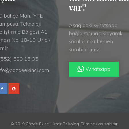
var?
ülbahçe Mah. İYTE
ampüsü, Teknoloji
Aşağıdaki whatsapp
eliştirme Bölgesi A1
bağlantısına tıklayarak
inası No: 18-19 Urla /
sorularınızı hemen
zmir
sorabilirsiniz:
(552) 580 15 35
Whatsapp
nfo@gozdeekinci.com
© 2019 Gözde Ekinci | İzmir Psikolog. Tüm hakları saklıdır.