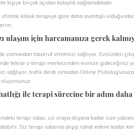
kte kişiye birçok açıdan kolaylık sağlamaktadır.
fisteki klasik terapiye göre daha avantajlı olduğunda
terim.
zı ulaşım için harcamanıza gerek kalmıy
amandan tasarruf etmenizi sağlıyor. Evinizden çıkıp
ğinde tekrar o terapi merkezinden evinize gideceğiniz 
i sağlıyor, trafik derdi olmadan Online Psikolog’unuza
ş oluyorsunuz.
hatlığı ile terapi sürecine bir adım dah
ki terapi odası, siz oraya alışana kadar size yabancı 
abilir. Siz terapi odasına alışıp rahat edene kadar ken