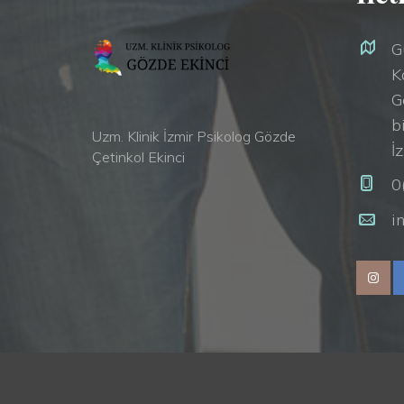
G
K
G
b
Uzm. Klinik İzmir Psikolog Gözde
İ
Çetinkol Ekinci
0
i