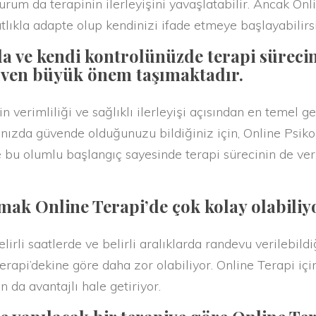
rum da terapinin ilerleyişini yavaşlatabilir. Ancak Onl
lıkla adapte olup kendinizi ifade etmeye başlayabilirsi
a ve kendi kontrolünüzde terapi süreci
üven büyük önem taşımaktadır.
erimliliği ve sağlıklı ilerleyişi açısından en temel g
ınızda güvende olduğunuzu bildiğiniz için, Online Psiko
 bu olumlu başlangıç sayesinde terapi sürecinin de veri
ak Online Terapi’de çok kolay olabiliy
 saatlerde ve belirli aralıklarda randevu verilebildiğ
Terapi’dekine göre daha zor olabiliyor. Online Terapi iç
 da avantajlı hale getiriyor.