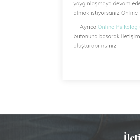
yaygınlaşmaya devam eder
almak istiyorsanız Online 
Ayrıca
Online Psikolog 
butonuna basarak iletişim
oluşturabilirsiniz.
İlet