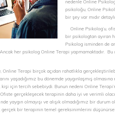
nedenle Online Psikolog 
psikoloğu, Online Psiko
bir şey var mıdır detayl
Online Psikolog’u, ofi
bir psikologtan ayıran h
Psikolog isminden de an
. Ancak her psikolog Online Terapi yapmamaktadır. Bu 
nline Terapi birçok açıdan rahatlıkla gerçekleştirileb
larını yaşadığımız bu dönemde yaygınlaşmış olmasına
kişi için tercih sebebiydi. Bunun nedeni Online Terapi’n
 Ofiste gerçekleşecek terapinin daha iyi ve verimli olac
inde yaygın olmayışı ve alışık olmadığımız bir durum 
gerçek bir terapinin temel gereksinimlerini düşünürse