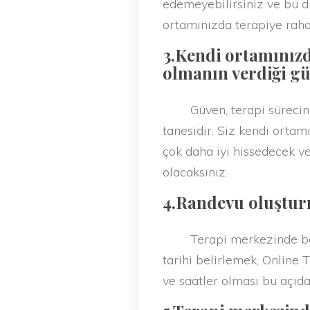
edemeyebilirsiniz ve bu du
ortamınızda terapiye rahat
3.Kendi ortamınızd
olmanın verdiği g
Güven, terapi sürecinin v
tanesidir. Siz kendi ortam
çok daha iyi hissedecek ve
olacaksınız.
4.Randevu oluşturm
Terapi merkezinde belirli
tarihi belirlemek, Online 
ve saatler olması bu açıdan