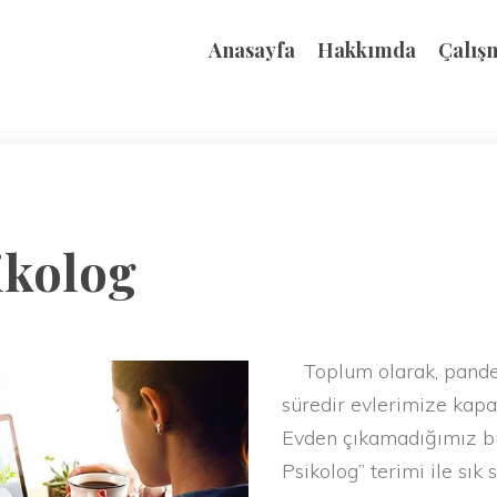
Anasayfa
Hakkımda
Çalış
ikolog
Toplum olarak, pandem
süredir evlerimize kap
Evden çıkamadığımız bu
Psikolog” terimi ile sık 