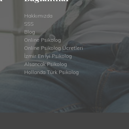
Hakkımızda
SSS
Blog
Online Psikolog
Online Psikolog Ücretleri
İzmir En İyi Psikolog
Alsancak Psikolog
Hollanda Türk Psikolog